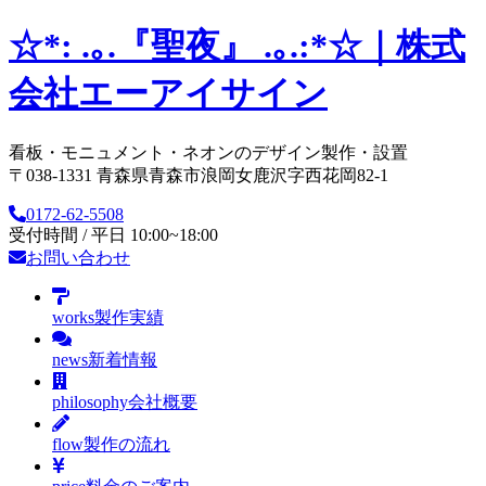
☆*: .｡.『聖夜』 .｡.:*☆｜株式
会社エーアイサイン
看板・モニュメント・ネオンのデザイン製作・設置
〒038-1331 青森県青森市浪岡女鹿沢字西花岡82-1
0172-62-5508
受付時間 / 平日 10:00~18:00
お問い合わせ
works
製作実績
news
新着情報
philosophy
会社概要
flow
製作の流れ