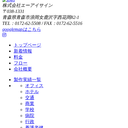
株式会社エーアイサイン
〒038-1331
青森県青森市浪岡女鹿沢字西花岡82-1
TEL：0172-62-5508 / FAX：0172-62-5516
googlemapはこちら
トップページ
新着情報
料金
フロー
会社概要
製作実績一覧
オフィス
ホテル
交通
商業
学校
病院
行政
養護老健