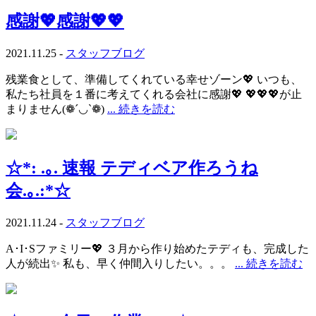
感謝💖感謝💖💖
2021.11.25 -
スタッフブログ
残業食として、準備してくれている幸せゾーン💖 いつも、
私たち社員を１番に考えてくれる会社に感謝💖 💖💖💖が止
まりません(❁´◡`❁)
... 続きを読む
☆*: .｡. 速報 テディベア作ろうね
会.｡.:*☆
2021.11.24 -
スタッフブログ
A･I･Sファミリー💖 ３月から作り始めたテディも、完成した
人が続出✨ 私も、早く仲間入りしたい。。。
... 続きを読む