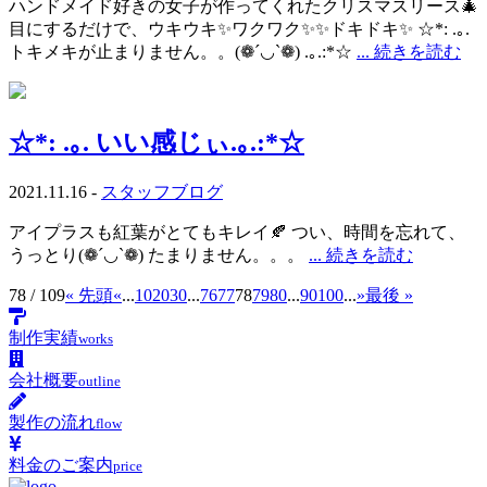
ハンドメイド好きの女子が作ってくれたクリスマスリース🎄
目にするだけで、ウキウキ✨ワクワク✨✨ドキドキ✨ ☆*: .｡.
トキメキが止まりません。。(❁´◡`❁) .｡.:*☆
... 続きを読む
☆*: .｡. いい感じぃ.｡.:*☆
2021.11.16 -
スタッフブログ
アイプラスも紅葉がとてもキレイ🍂 つい、時間を忘れて、
うっとり(❁´◡`❁) たまりません。。。
... 続きを読む
78 / 109
« 先頭
«
...
10
20
30
...
76
77
78
79
80
...
90
100
...
»
最後 »
制作実績
works
会社概要
outline
製作の流れ
flow
料金のご案内
price