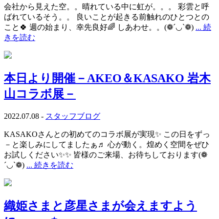
会社から見えた空。。晴れている中に虹が。。。 彩雲と呼
ばれているそう。。 良いことが起きる前触れのひとつとの
こと🍀 週の始まり、幸先良好🌈 しあわせ。。(❁´◡`❁)
... 続
きを読む
本日より開催－AKEO＆KASAKO 岩木
山コラボ展－
2022.07.08 -
スタッフブログ
KASAKOさんとの初めてのコラボ展が実現✨ この日をずっ
－と楽しみにしてましたぁ♬ 心が動く。煌めく空間をぜひ
お試しください✨✨ 皆様のご来場、お待ちしております(❁
´◡`❁)
... 続きを読む
織姫さまと彦星さまが会えますよう