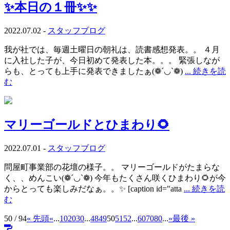
✨本日の１冊✨✨
2022.07.02 -
スタッフブログ
我が社では、毎週土曜日の朝礼は、読書感想発表。。 ４月
に入社した子が、今日初めて発表した本。。。 緊張しなが
らも、とっても上手に発表できましたぁ(❁´◡`❁)
... 続きを読
む
マリーゴールドとひまわり🌻
2022.07.01 -
スタッフブログ
問屋町事業部の花壇の様子。。 マリーゴールドがたまらな
く、、めんこい(❁´◡`❁) 今年もたくさん咲くひまわり🌻が今
からとっても楽しみだなぁ。。✨ [caption id="atta
... 続きを読
む
50 / 94
« 先頭
«
...
10
20
30
...
48
49
50
51
52
...
60
70
80
...
»
最後 »