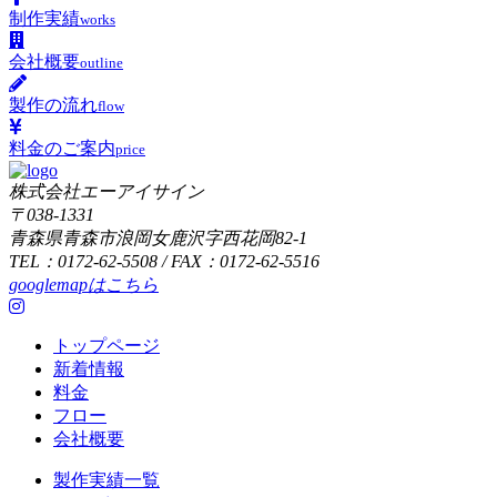
制作実績
works
会社概要
outline
製作の流れ
flow
料金のご案内
price
株式会社エーアイサイン
〒038-1331
青森県青森市浪岡女鹿沢字西花岡82-1
TEL：0172-62-5508 / FAX：0172-62-5516
googlemapはこちら
トップページ
新着情報
料金
フロー
会社概要
製作実績一覧