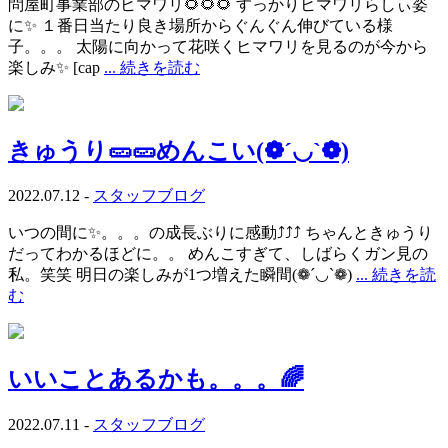
問屋町事業部のヒマワリ🌻🌻🌻 すっかりヒマワリらしぃ姿
に✨ １番日当たり良き場所からぐんぐん伸びている様
子。。。 太陽に向かって花咲くヒマワリを見るのが今から
楽しみ✨ [cap
... 続きを読む
きゅうり🥒🥒めんこい(❁´◡`❁)
2022.07.12 -
スタッフブログ
いつの間に✨。。。の成長ぶりに感動⤴⤴⤴ ちゃんときゅうり
だってわかるほどに。。 めんこすぎて、しばらくガン見の
私。笑笑 明日の楽しみが1つ増えた瞬間(❁´◡`❁)
... 続きを読
む
いいことあるかも。。。🌈
2022.07.11 -
スタッフブログ