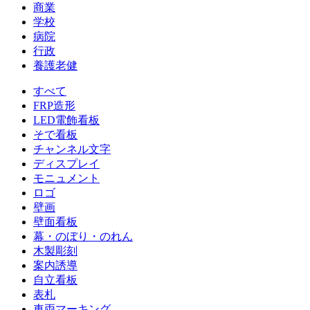
商業
学校
病院
行政
養護老健
すべて
FRP造形
LED電飾看板
そで看板
チャンネル文字
ディスプレイ
モニュメント
ロゴ
壁画
壁面看板
幕・のぼり・のれん
木製彫刻
案内誘導
自立看板
表札
車両マーキング