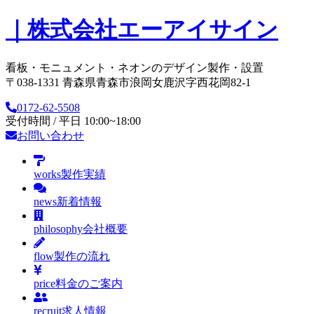
｜株式会社エーアイサイン
看板・モニュメント・ネオンのデザイン製作・設置
〒038-1331 青森県青森市浪岡女鹿沢字西花岡82-1
0172-62-5508
受付時間 / 平日 10:00~18:00
お問い合わせ
works
製作実績
news
新着情報
philosophy
会社概要
flow
製作の流れ
price
料金のご案内
recruit
求人情報