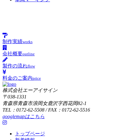
制作実績
works
会社概要
outline
製作の流れ
flow
料金のご案内
price
株式会社エーアイサイン
〒038-1331
青森県青森市浪岡女鹿沢字西花岡82-1
TEL：0172-62-5508 / FAX：0172-62-5516
googlemapはこちら
トップページ