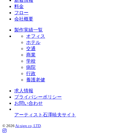
新着情報
料金
フロー
会社概要
製作実績一覧
オフィス
ホテル
交通
商業
学校
病院
行政
養護老健
求人情報
プライバシーポリシー
お問い合わせ
アーティスト石澤暁夫サイト
© 2026
Ai-sign co, LTD
.