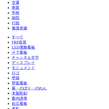
交通
商業
学校
病院
行政
養護老健
すべて
FRP造形
LED電飾看板
そで看板
チャンネル文字
ディスプレイ
モニュメント
ロゴ
壁画
壁面看板
幕・のぼり・のれん
木製彫刻
案内誘導
自立看板
表札