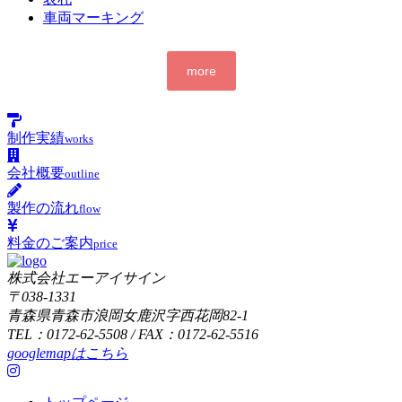
車両マーキング
more
制作実績
works
会社概要
outline
製作の流れ
flow
料金のご案内
price
株式会社エーアイサイン
〒038-1331
青森県青森市浪岡女鹿沢字西花岡82-1
TEL：0172-62-5508 / FAX：0172-62-5516
googlemapはこちら