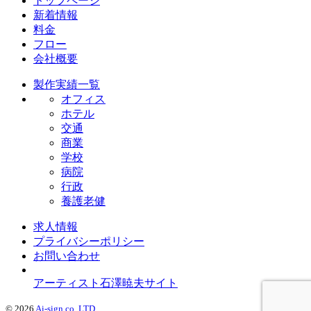
トップページ
新着情報
料金
フロー
会社概要
製作実績一覧
オフィス
ホテル
交通
商業
学校
病院
行政
養護老健
求人情報
プライバシーポリシー
お問い合わせ
アーティスト石澤暁夫サイト
© 2026
Ai-sign co, LTD
.