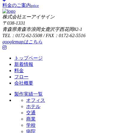
料金のご案内
price
株式会社エーアイサイン
〒038-1331
青森県青森市浪岡女鹿沢字西花岡82-1
TEL：0172-62-5508 / FAX：0172-62-5516
googlemapはこちら
トップページ
新着情報
料金
フロー
会社概要
製作実績一覧
オフィス
ホテル
交通
商業
学校
病院