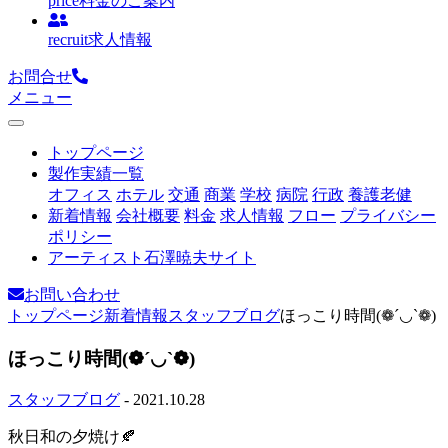
price
料金のご案内
recruit
求人情報
お問合せ
メニュー
トップページ
製作実績一覧
オフィス
ホテル
交通
商業
学校
病院
行政
養護老健
新着情報
会社概要
料金
求人情報
フロー
プライバシー
ポリシー
アーティスト石澤暁夫サイト
お問い合わせ
トップページ
新着情報
スタッフブログ
ほっこり時間(❁´◡`❁)
ほっこり時間(❁´◡`❁)
スタッフブログ
- 2021.10.28
秋日和の夕焼け🍂