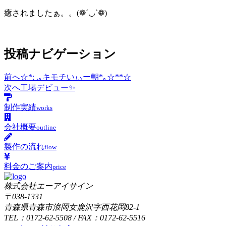
癒されましたぁ。。(❁´◡`❁)
投稿ナビゲーション
前へ
☆*: .｡キモチいぃー朝*｡☆**☆
次へ
工場デビュー✨
制作実績
works
会社概要
outline
製作の流れ
flow
料金のご案内
price
株式会社エーアイサイン
〒038-1331
青森県青森市浪岡女鹿沢字西花岡82-1
TEL：0172-62-5508 / FAX：0172-62-5516