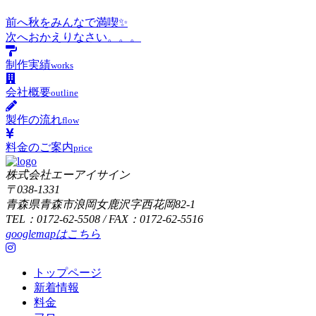
前へ
秋をみんなで満喫✨
次へ
おかえりなさい。。。
制作実績
works
会社概要
outline
製作の流れ
flow
料金のご案内
price
株式会社エーアイサイン
〒038-1331
青森県青森市浪岡女鹿沢字西花岡82-1
TEL：0172-62-5508 / FAX：0172-62-5516
googlemapはこちら
トップページ
新着情報
料金