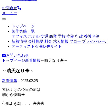
お問合せ
メニュー
トップページ
製作実績一覧
オフィス
ホテル
交通
商業
学校
病院
行政
養護老健
新着情報
会社概要
料金
求人情報
フロー
プライバシー
アーティスト石澤暁夫サイト
お問い合わせ
トップページ
新着情報
～晴天なり☀～
～晴天なり☀～
新着情報
- 2025.02.25
連休明けの今日の朝は
朝から快晴☀
心地よき朝。。。☀☀☀