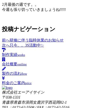
2月最後の週です。。
今週も張り切っていきましょうね!!!!!
投稿ナビゲーション
前へ
研修に伴う臨時休業のお知らせ
次へ
只今。。3S活動中✨
制作実績
works
会社概要
outline
製作の流れ
flow
料金のご案内
price
株式会社エーアイサイン
〒038-1331
青森県青森市浪岡女鹿沢字西花岡82-1
TEL：0172-62-5508 / FAX：0172-62-5516