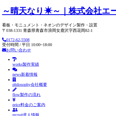
～晴天なり☀～｜株式会社エ
看板・モニュメント・ネオンのデザイン製作・設置
〒038-1331 青森県青森市浪岡女鹿沢字西花岡82-1
0172-62-5508
受付時間 / 平日 10:00~18:00
お問い合わせ
works
製作実績
news
新着情報
philosophy
会社概要
flow
製作の流れ
price
料金のご案内
recruit
求人情報