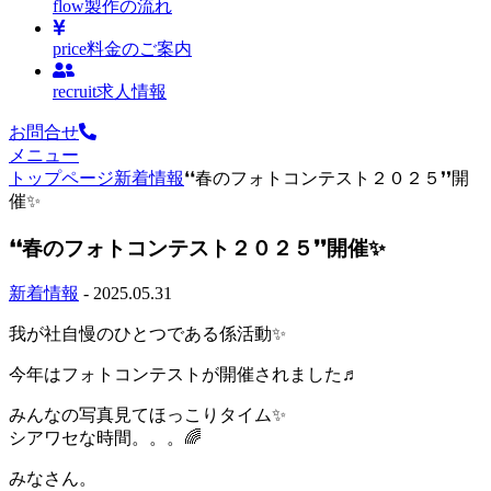
flow
製作の流れ
price
料金のご案内
recruit
求人情報
お問合せ
メニュー
トップページ
新着情報
❛❛春のフォトコンテスト２０２５❜❜開
催✨
❛❛春のフォトコンテスト２０２５❜❜開催✨
新着情報
- 2025.05.31
我が社自慢のひとつである係活動✨
今年はフォトコンテストが開催されました♬
みんなの写真見てほっこりタイム✨
シアワセな時間。。。🌈
みなさん。