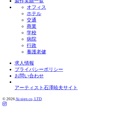
製作実績一覧
オフィス
ホテル
交通
商業
学校
病院
行政
養護老健
求人情報
プライバシーポリシー
お問い合わせ
アーティスト石澤暁夫サイト
© 2026
Ai-sign co, LTD
.