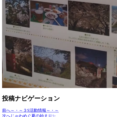
投稿ナビゲーション
前へ
～・～３S活動情報～・～
次へ
じゃわめぐ夏の始まり✨