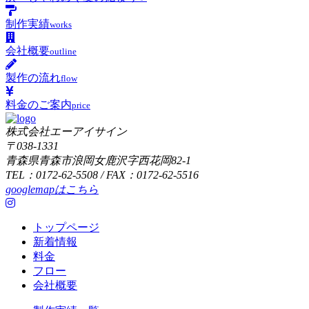
制作実績
works
会社概要
outline
製作の流れ
flow
料金のご案内
price
株式会社エーアイサイン
〒038-1331
青森県青森市浪岡女鹿沢字西花岡82-1
TEL：0172-62-5508 / FAX：0172-62-5516
googlemapはこちら
トップページ
新着情報
料金
フロー
会社概要