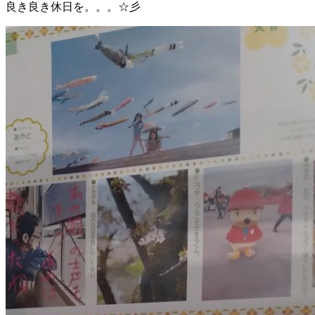
良き良き休日を。。。☆彡