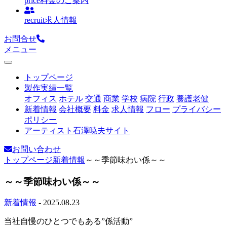
price
料金のご案内
recruit
求人情報
お問合せ
メニュー
トップページ
製作実績一覧
オフィス
ホテル
交通
商業
学校
病院
行政
養護老健
新着情報
会社概要
料金
求人情報
フロー
プライバシー
ポリシー
アーティスト石澤暁夫サイト
お問い合わせ
トップページ
新着情報
～～季節味わい係～～
～～季節味わい係～～
新着情報
- 2025.08.23
当社自慢のひとつでもある”係活動”