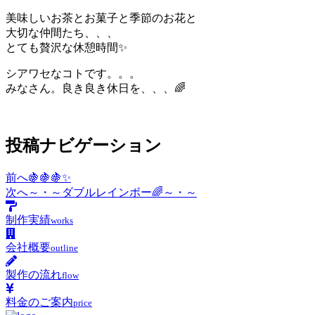
美味しいお茶とお菓子と季節のお花と
大切な仲間たち、、、
とても贅沢な休憩時間✨
シアワセなコトです。。。
みなさん。良き良き休日を、、、🌈
投稿ナビゲーション
前へ
🍇🍇🍇✨
次へ
～・～ダブルレインボー🌈～・～
制作実績
works
会社概要
outline
製作の流れ
flow
料金のご案内
price