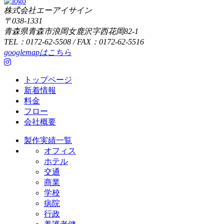
株式会社エーアイサイン
〒038-1331
青森県青森市浪岡女鹿沢字西花岡82-1
TEL：0172-62-5508 / FAX：0172-62-5516
googlemapはこちら
トップページ
新着情報
料金
フロー
会社概要
製作実績一覧
オフィス
ホテル
交通
商業
学校
病院
行政