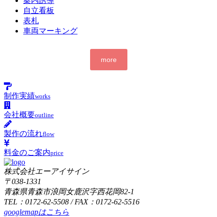
案内誘導
自立看板
表札
車両マーキング
more
制作実績
works
会社概要
outline
製作の流れ
flow
料金のご案内
price
株式会社エーアイサイン
〒038-1331
青森県青森市浪岡女鹿沢字西花岡82-1
TEL：0172-62-5508 / FAX：0172-62-5516
googlemapはこちら