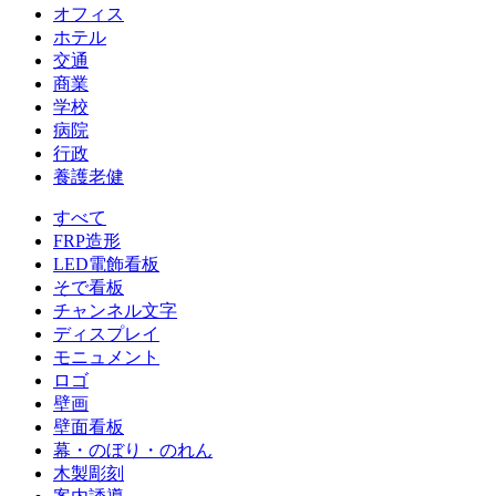
オフィス
ホテル
交通
商業
学校
病院
行政
養護老健
すべて
FRP造形
LED電飾看板
そで看板
チャンネル文字
ディスプレイ
モニュメント
ロゴ
壁画
壁面看板
幕・のぼり・のれん
木製彫刻