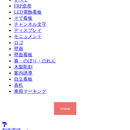
FRP造形
LED電飾看板
そで看板
チャンネル文字
ディスプレイ
モニュメント
ロゴ
壁画
壁面看板
幕・のぼり・のれん
木製彫刻
案内誘導
自立看板
表札
車両マーキング
more