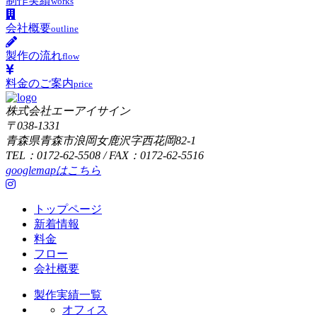
制作実績
works
会社概要
outline
製作の流れ
flow
料金のご案内
price
株式会社エーアイサイン
〒038-1331
青森県青森市浪岡女鹿沢字西花岡82-1
TEL：0172-62-5508 / FAX：0172-62-5516
googlemapはこちら
トップページ
新着情報
料金
フロー
会社概要
製作実績一覧
オフィス