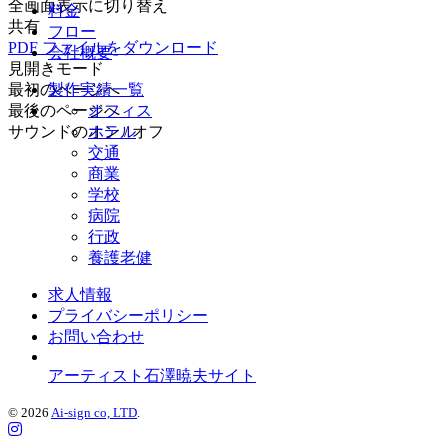
全画面表示に切り替え
料金
共有
フロー
PDF ファイルをダウンロード
会社概要
見開きモード
最初のページへ
製作実績一覧
最後のページへ
オフィス
サウンドのオン / オフ
ホテル
交通
商業
学校
病院
行政
養護老健
求人情報
プライバシーポリシー
お問い合わせ
アーティスト石澤暁夫サイト
© 2026
Ai-sign co, LTD
.