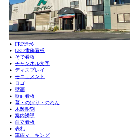
学校
病院
行政
養護老健
すべて
FRP造形
LED電飾看板
そで看板
チャンネル文字
ディスプレイ
モニュメント
ロゴ
壁画
壁面看板
幕・のぼり・のれん
木製彫刻
案内誘導
自立看板
表札
車両マーキング