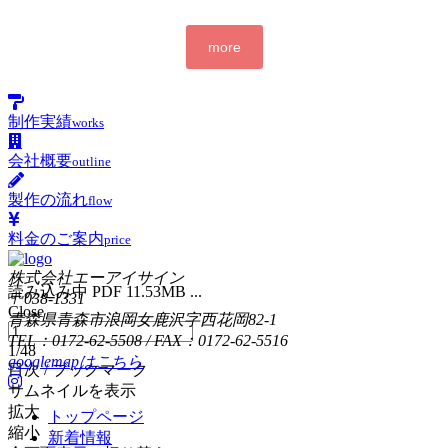
more
制作実績
works
会社概要
outline
製作の流れ
flow
料金のご案内
price
株式会社エーアイサイン
読み込み中 PDF 11.53MB ...
〒038-1331
Close
青森県青森市浪岡女鹿沢字西花岡82-1
TEL：0172-62-5508 / FAX：0172-62-5516
1/48
googlemapはこちら
目次 / ブックマーク
サムネイルを表示
拡大
トップページ
縮小
新着情報